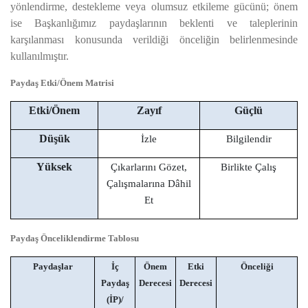
yönlendirme, destekleme veya olumsuz etkileme gücünü; önem
ise Başkanlığımız paydaşlarının beklenti ve taleplerinin
karşılanması konusunda verildiği önceliğin belirlenmesinde
kullanılmıştır.
Paydaş Etki/Önem Matrisi
Etki/Önem
Zayıf
Güçlü
Düşük
İzle
Bilgilendir
Yüksek
Çıkarlarını Gözet,
Birlikte Çalış
Çalışmalarına Dâhil
Et
Paydaş Önceliklendirme Tablosu
Paydaşlar
İç
Önem
Etki
Önceliği
Paydaş
Derecesi
Derecesi
(İP)/