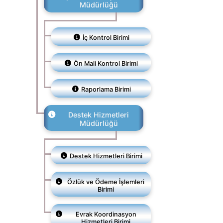
Müdürlüğü
İç Kontrol Birimi
Ön Mali Kontrol Birimi
Raporlama Birimi
Destek Hizmetleri
Müdürlüğü
Destek Hizmetleri Birimi
Özlük ve Ödeme İşlemleri
Birimi
Evrak Koordinasyon
Hizmetleri Birimi