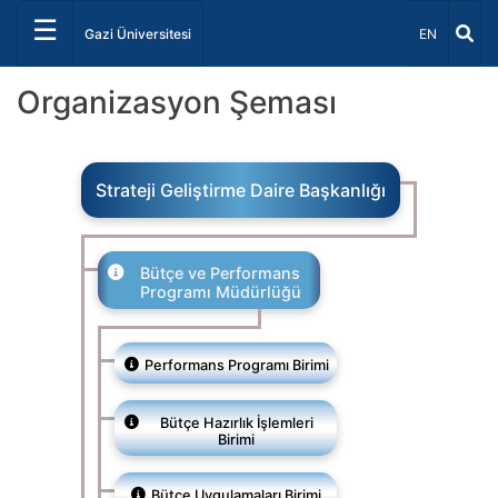
☰
Dil Seçiniz 
Gazi Üniversitesi
EN
Organizasyon Şeması
Strateji Geliştirme Daire Başkanlığı
Bütçe ve Performans
Programı Müdürlüğü
Performans Programı Birimi
Bütçe Hazırlık İşlemleri
Birimi
Bütçe Uygulamaları Birimi