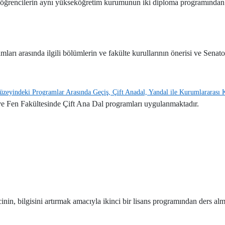
n öğrencilerin aynı yükseköğretim kurumunun iki diploma programından e
ı arasında ilgili bölümlerin ve fakülte kurullarının önerisi ve Senatonu
eyindeki Programlar Arasında Geçiş, Çift Anadal, Yandal ile Kurumlararası Kr
 ve Fen Fakültesinde Çift Ana Dal programları uygulanmaktadır.
cinin, bilgisini artırmak amacıyla ikinci bir lisans programından ders al